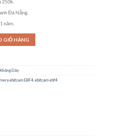
á 250k.
thanh Đà Nẵng.
 1 năm.
 HD - Camera Ebitcam Đà Nẵng số lượng
O GIỎ HÀNG
Không Dây
mera ebitcam EBF4
,
ebitcam ebf4