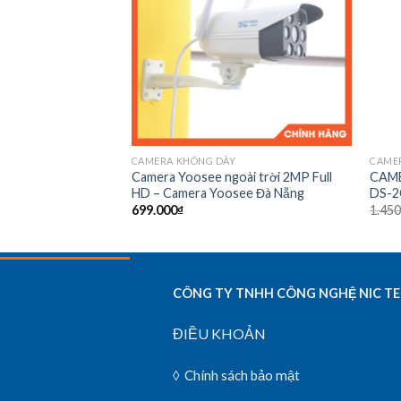
CAMERA KHÔNG DÂY
CAME
BO2 2MP Ngoài Trời
Camera Yoosee ngoài trời 2MP Full
CAME
 Đà Nẵng
HD – Camera Yoosee Đà Nẵng
DS-2
699.000
₫
1.450
CÔNG TY TNHH CÔNG NGHỆ NIC T
ĐIỀU KHOẢN
◊
Chính sách bảo mật