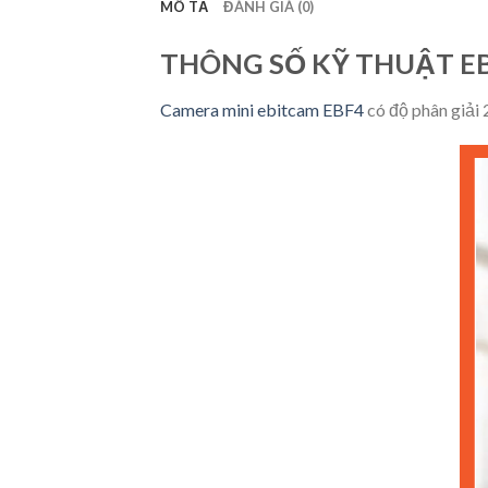
MÔ TẢ
ĐÁNH GIÁ (0)
THÔNG SỐ KỸ THUẬT E
Camera mini ebitcam EBF4
có độ phân giải 