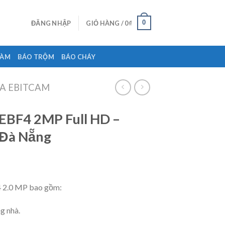
0
ĐĂNG NHẬP
GIỎ HÀNG /
0
₫
ĐÀM
BÁO TRỘM
BÁO CHÁY
A EBITCAM
EBF4 2MP Full HD –
 Đà Nẵng
 2.0 MP bao gồm:
g nhà.