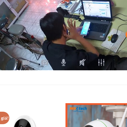
giá!
Add to
Add 
Wishlist
Wishl