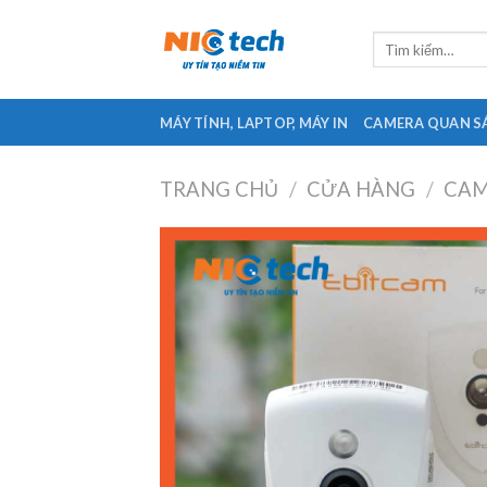
Skip
to
Tìm
kiếm:
content
MÁY TÍNH, LAPTOP, MÁY IN
CAMERA QUAN S
TRANG CHỦ
/
CỬA HÀNG
/
CAM