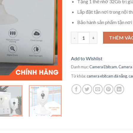
Tặng 1 thẻ nhớ 32Gb trị gi
Lắp đặt tận nơi trong nội 
Bảo hành sản phẩm tận nơi
Camera Ebitcam EBF4 2MP Full
THÊM VÀ
Add to Wishlist
Danh mục:
Camera Ebitcam
,
Camera 
Từ khóa:
camera ebitcam đà nẵng
,
ca