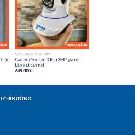
CAMERA KHÔNG DÂY
 trời
Camera Yoosee 3 Râu 2MP giá rẻ –
Lắp đặt tận nơi
649.000
₫
Ồ CHỈ ĐƯỜNG