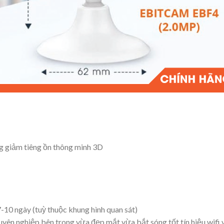
ng giảm tiêng ồn thông minh 3D
7-10 ngày (tuỳ thuộc khung hình quan sát)
yên nghiệp bên trong vừa đẹp mắt vừa bắt sóng tốt tín hiệu wifi 