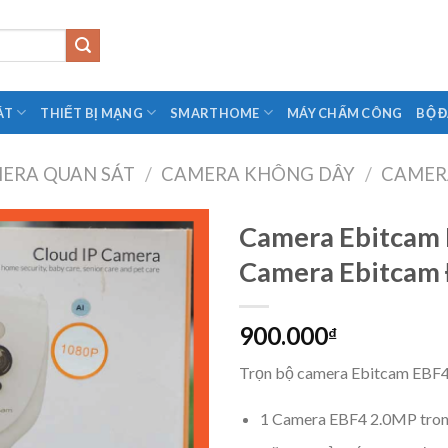
ÁT
THIẾT BỊ MẠNG
SMARTHOME
MÁY CHẤM CÔNG
BỘ 
ERA QUAN SÁT
/
CAMERA KHÔNG DÂY
/
CAMER
Camera Ebitcam 
Camera Ebitcam
Add to
Wishlist
900.000
₫
Trọn bộ camera Ebitcam EBF4
1 Camera EBF4 2.0MP tron