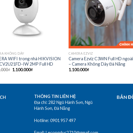
RA KHÔNG DÂY
CAMERA EZVIZ
RA WIFI trong nhà HIKVISION
Camera Ezviz C3WN Full HD ngoài
CV2U21FD-IW 2MP Full HD
– Camera Không Dây Đà Nẵng
.000
₫
1.100.000
₫
1.100.000
₫
THÔNG TIN LIÊN HỆ
BẢN Đ
ECH
Địa chỉ: 282 Ngũ Hành Sơn, Ngũ
Hành Sơn, Đà Nẵng
Hotline: 0901 957 497
Email: Lecongduc2710@gmail.com