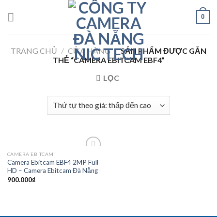
Skip
0
to
content
TRANG CHỦ
/
CỬA HÀNG
/
SẢN PHẨM ĐƯỢC GẮN
THẺ “CAMERA EBITCAM EBF4”
LỌC
CAMERA EBITCAM
Add to
Camera Ebitcam EBF4 2MP Full
Wishlist
HD – Camera Ebitcam Đà Nẵng
900.000
₫