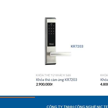
Add to
Add to
Wishlist
Wishlist
H SẠN
KHÓA THẺ TỪ KHÁCH SẠN
KHÓA
G KR3652W
Khóa thẻ cảm ứng KR7203
Khóa
2.900.000
₫
4.80
CÔNG TY TNHH CÔNG NGHỆ NIC T