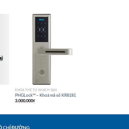
 to
Add to
list
Wishlist
KHÓA THẺ TỪ KHÁCH SẠN
PHGLock™ – Khoá mã số KR8181
3.000.000
₫
Ồ CHỈ ĐƯỜNG