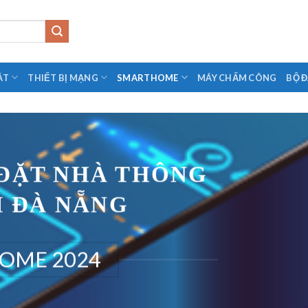
ÁT
THIẾT BỊ MẠNG
SMARTHOME
MÁY CHẤM CÔNG
BỘ 
 ĐẶT NHÀ THÔNG
I ĐÀ NẴNG
OME 2024