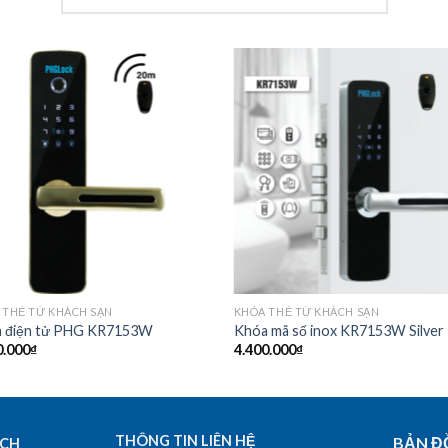
Add to
Add
Wishlist
Wish
 THẺ TỪ KHÁCH SẠN
KHÓA THẺ TỪ KHÁCH SẠN
 điện tử PHG KR7153W
Khóa mã số inox KR7153W Silver
0.000
₫
4.400.000
₫
THÔNG TIN LIÊN HỆ
BẢN Đ
ECH