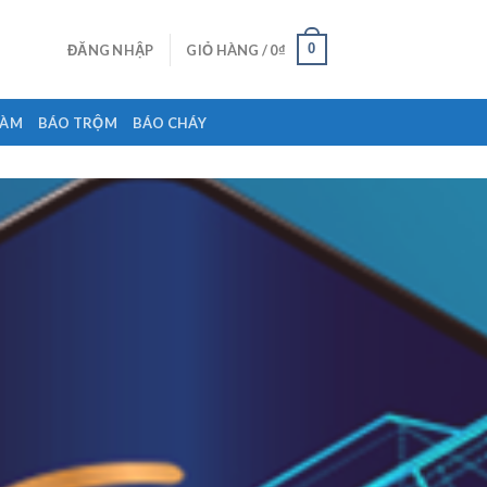
0
ĐĂNG NHẬP
GIỎ HÀNG /
0
₫
ĐÀM
BÁO TRỘM
BÁO CHÁY