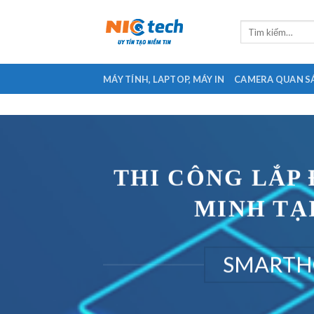
Skip
to
Tìm
kiếm:
content
MÁY TÍNH, LAPTOP, MÁY IN
CAMERA QUAN S
THI CÔNG LẮP
MINH TẠ
SMARTH