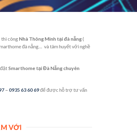
ị thi công
Nhà Thông Minh tại đà nẵng
(
ệ, smarthome đà nẵng… và tâm huyết với nghề
 đặt
Smarthome tại Đà Nẵng chuyên
97
–
0935 63 60 69
để được hỗ trợ tư vấn
ẦM VỚI