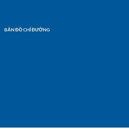
BẢN ĐỒ CHỈ ĐƯỜNG