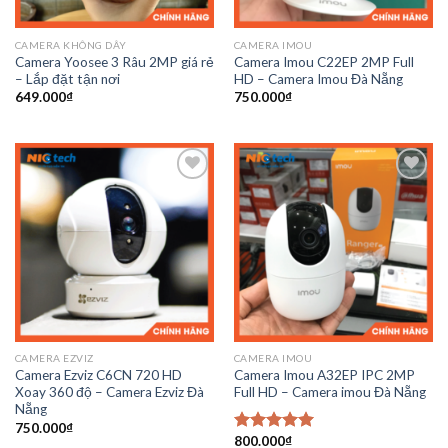
CAMERA KHÔNG DÂY
CAMERA IMOU
Camera Yoosee 3 Râu 2MP giá rẻ
Camera Imou C22EP 2MP Full
– Lắp đặt tận nơi
HD – Camera Imou Đà Nẵng
649.000
₫
750.000
₫
Add to
Add to
Wishlist
Wishlist
CAMERA EZVIZ
CAMERA IMOU
Camera Ezviz C6CN 720 HD
Camera Imou A32EP IPC 2MP
Xoay 360 độ – Camera Ezviz Đà
Full HD – Camera imou Đà Nẵng
Nẵng
750.000
₫
800.000
₫
Được xếp