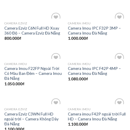
hạng
5.00
5 sao
CAMERA EZVIZ
CAMERA IMOU
Add to
Add to
Camera Ezviz C6N Full HD Xoay
Camera Imou IPC F32P 3MP –
Wishlist
Wishlist
360 Độ – Camera Ezviz Đà Nẵng
Camera Imou Đà Nẵng
800.000
₫
1.000.000
₫
CAMERA IMOU
CAMERA IMOU
Add to
Add to
Camera Imou F22FP Ngoài Trời
Camera Imou IPC F42P 4MP –
Wishlist
Wishlist
Có Màu Ban Đêm – Camera Imou
Camera Imou Đà Nẵng
Đà Nẵng
1.080.000
₫
1.050.000
₫
CAMERA EZVIZ
CAMERA IMOU
Add to
Add to
Camera Ezviz C3WN Full HD
Camera imou F42P ngoài trời Full
Wishlist
Wishlist
ngoài trời – Camera Không Dây
HD – Camera Imou Đà Nẵng
Đà Nẵng
1.100.000
₫
1.100.000
₫