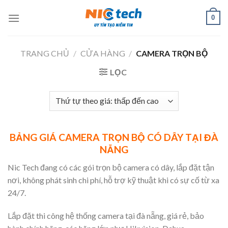
Skip
0
to
content
TRANG CHỦ
/
CỬA HÀNG
/
CAMERA TRỌN BỘ
LỌC
BẢNG GIÁ CAMERA TRỌN BỘ CÓ DÂY TẠI ĐÀ
NẴNG
Nic Tech đang có các gói trọn bộ camera có dây, lắp đặt tận
nơi, không phát sinh chi phí, hỗ trợ kỹ thuật khi có sự cố từ xa
24/7.
Lắp đặt thi công hệ thống camera tại đà nẵng, giá rẻ, bảo