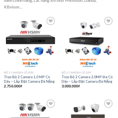
hành chính hãng, các hãng lớn như Hikvision, Dahua,
KBvison…
Add to
Add to
Wishlist
Wishlist
BỘ 2 CAMERA CÓ DÂY
BỘ 2 CAMERA CÓ DÂY
Trọn Bộ 2 Camera 1.0 MP Có
Trọn Bộ 2 Camera 2.0MP lite Có
Dây – Lắp Đặt Camera Đà Nẵng
Dây – Lắp Đặt Camera Đà Nẵng
2.750.000
₫
3.000.000
₫
Add to
Add to
Wishlist
Wishlist