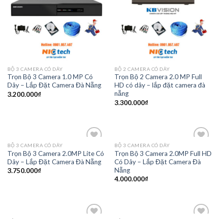
BỘ 3 CAMERA CÓ DÂY
BỘ 2 CAMERA CÓ DÂY
Trọn Bộ 3 Camera 1.0 MP Có
Trọn Bộ 2 Camera 2.0 MP Full
Dây – Lắp Đặt Camera Đà Nẵng
HD có dây – lắp đặt camera đà
nẵng
3.200.000
₫
3.300.000
₫
BỘ 3 CAMERA CÓ DÂY
BỘ 3 CAMERA CÓ DÂY
Add to
Add to
Trọn Bộ 3 Camera 2.0MP Lite Có
Trọn Bộ 3 Camera 2.0MP Full HD
Wishlist
Wishlist
Dây – Lắp Đặt Camera Đà Nẵng
Có Dây – Lắp Đặt Camera Đà
Nẵng
3.750.000
₫
4.000.000
₫